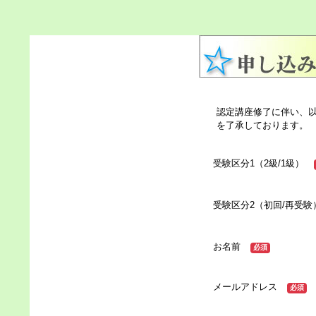
認定講座修了に伴い、
を了承しております。
受験区分1（2級/1級）
受験区分2（初回/再受験
お名前
必須
メールアドレス
必須